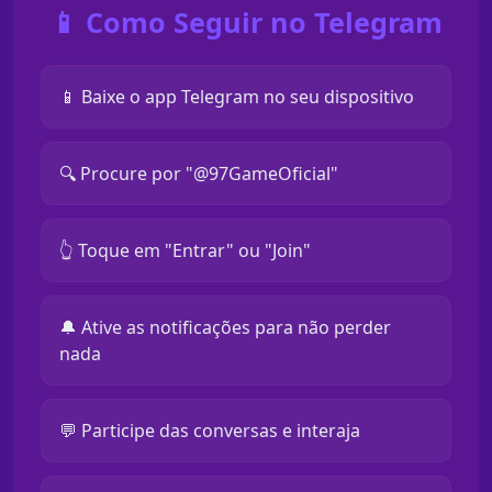
📱 Como Seguir no Telegram
📱 Baixe o app Telegram no seu dispositivo
🔍 Procure por "@97GameOficial"
👆 Toque em "Entrar" ou "Join"
🔔 Ative as notificações para não perder
nada
💬 Participe das conversas e interaja