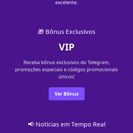
excelente.
🎁 Bônus Exclusivos
VIP
Receba bônus exclusivos do Telegram,
promoções especiais e códigos promocionais
únicos!
Ver Bônus
📢 Notícias em Tempo Real