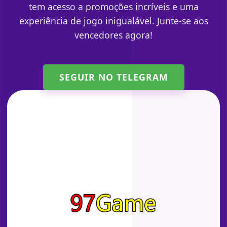
tem acesso a promoções incríveis e uma
experiência de jogo inigualável. Junte-se aos
vencedores agora!
SEGUIR NO TELEGRAM