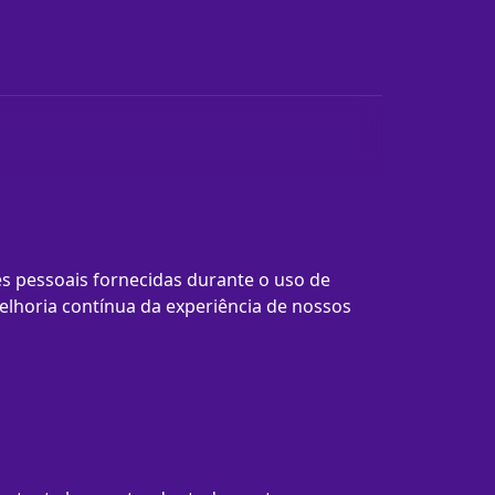
s pessoais fornecidas durante o uso de
elhoria contínua da experiência de nossos