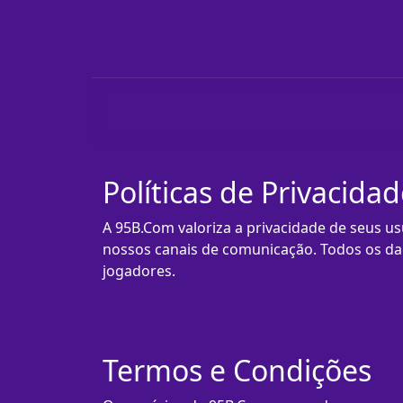
Políticas de Privacida
A 95B.Com valoriza a privacidade de seus u
nossos canais de comunicação. Todos os dad
jogadores.
Termos e Condições