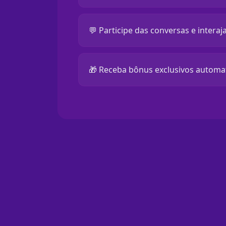
💬 Participe das conversas e interaj
🎁 Receba bônus exclusivos autom