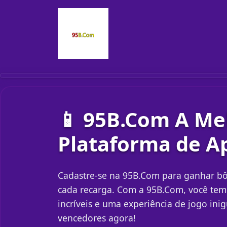
📱 95B.Com A Me
Plataforma de A
Cadastre-se na 95B.Com para ganhar b
cada recarga. Com a 95B.Com, você te
incríveis e uma experiência de jogo inig
vencedores agora!