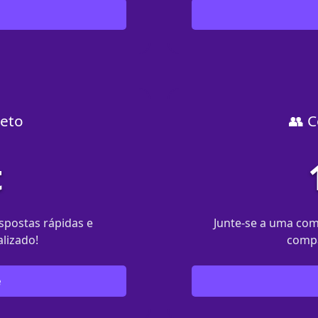
reto
👥 
t
espostas rápidas e
Junte-se a uma com
lizado!
compa
e