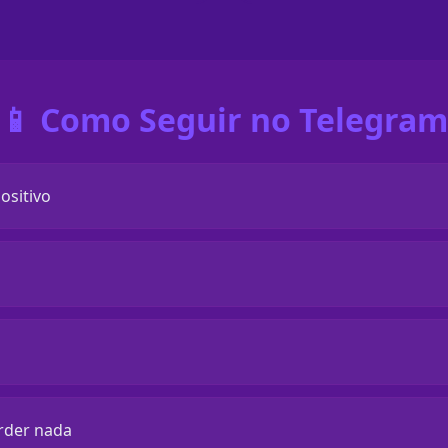
📱 Como Seguir no Telegram
ositivo
erder nada