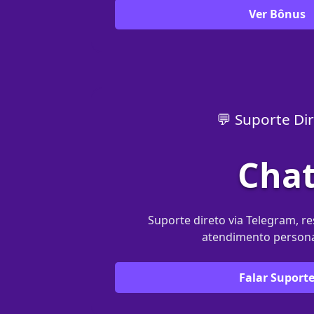
Ver Bônus
💬 Suporte Di
Cha
Suporte direto via Telegram, r
atendimento persona
Falar Suport