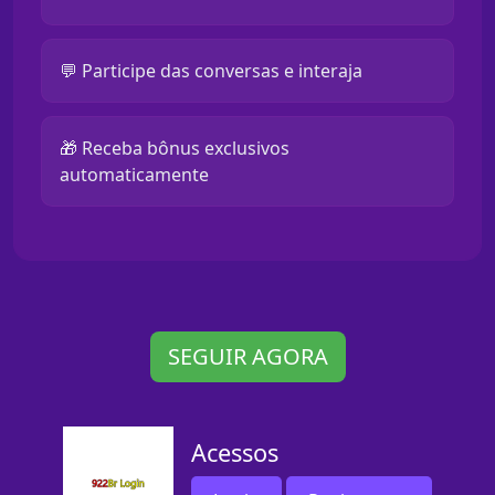
💬 Participe das conversas e interaja
🎁 Receba bônus exclusivos
automaticamente
SEGUIR AGORA
Acessos