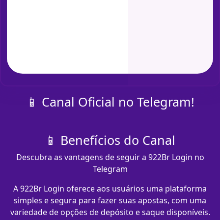
📱 Canal Oficial no Telegram!
📱 Benefícios do Canal
Descubra as vantagens de seguir a 922Br Login no
Telegram
A 922Br Login oferece aos usuários uma plataforma
simples e segura para fazer suas apostas, com uma
variedade de opções de depósito e saque disponíveis.