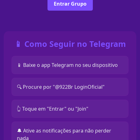
Entrar Grupo
📱 Como Seguir no Telegram
📱 Baixe o app Telegram no seu dispositivo
🔍 Procure por "@922Br LoginOficial"
👆 Toque em "Entrar" ou "Join"
🔔 Ative as notificações para não perder
nada