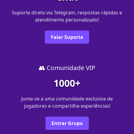
Suporte direto via Telegram, respostas rápidas e
atendimento personalizado!
Falar Suporte
👥 Comunidade VIP
1000+
Junte-se a uma comunidade exclusiva de
jogadores e compartilhe experiências!
Entrar Grupo