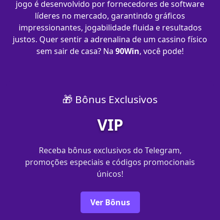
jogo é desenvolvido por fornecedores de software
líderes no mercado, garantindo gráficos
impressionantes, jogabilidade fluida e resultados
justos. Quer sentir a adrenalina de um cassino físico
sem sair de casa? Na
90Win
, você pode!
🎁 Bônus Exclusivos
VIP
Receba bônus exclusivos do Telegram,
promoções especiais e códigos promocionais
únicos!
Ver Bônus