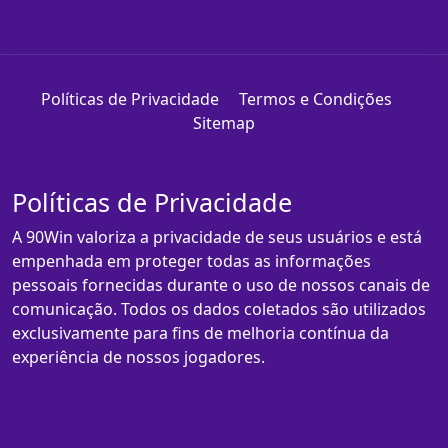
Políticas de Privacidade
Termos e Condições
Sitemap
Políticas de Privacidade
A 90Win valoriza a privacidade de seus usuários e está
empenhada em proteger todas as informações
pessoais fornecidas durante o uso de nossos canais de
comunicação. Todos os dados coletados são utilizados
exclusivamente para fins de melhoria contínua da
experiência de nossos jogadores.