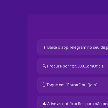
📱 Baixe o app Telegram no seu disp
🔍 Procure por "@9000.ComOficial"
👆 Toque em "Entrar" ou "Join"
🔔 Ative as notificações para não p