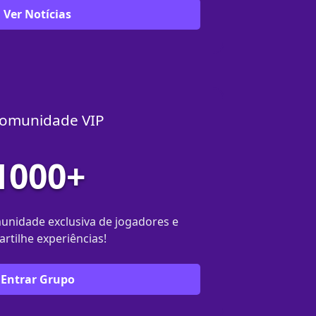
Ver Notícias
Comunidade VIP
1000+
unidade exclusiva de jogadores e
rtilhe experiências!
Entrar Grupo