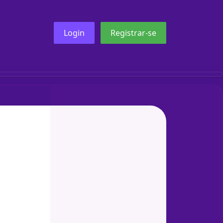
Login
Registrar-se