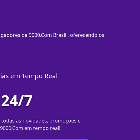
ogadores da 9000.Com Brasil , oferecendo os
cias em Tempo Real
24/7
e todas as novidades, promoções e
 9000.Com em tempo real!