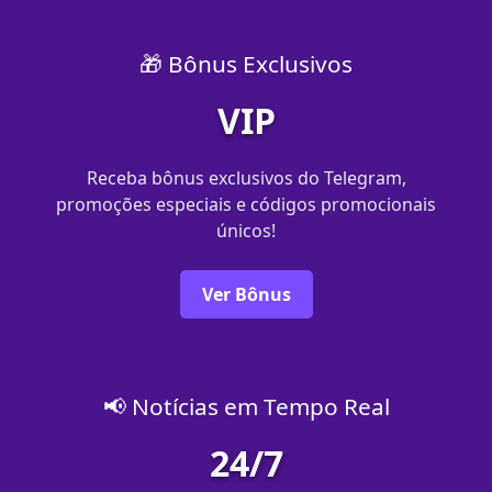
🎁 Bônus Exclusivos
VIP
Receba bônus exclusivos do Telegram,
promoções especiais e códigos promocionais
únicos!
Ver Bônus
📢 Notícias em Tempo Real
24/7