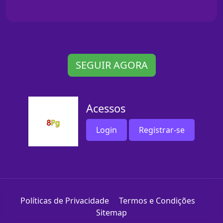
SEGUIR AGORA
Acessos
Login
Registrar-se
Políticas de Privacidade
Termos e Condições
Sitemap