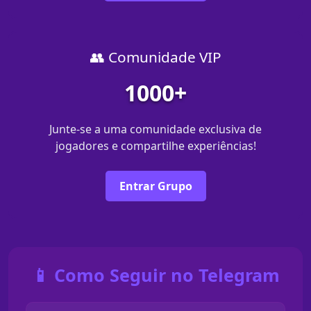
👥 Comunidade VIP
1000+
Junte-se a uma comunidade exclusiva de
jogadores e compartilhe experiências!
Entrar Grupo
📱 Como Seguir no Telegram