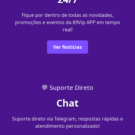
Fique por dentro de todas as novidades,
promoções e eventos da 89Vip APP em tempo
real!
Ver Notícias
💬 Suporte Direto
Chat
Suporte direto via Telegram, respostas rápidas e
atendimento personalizado!