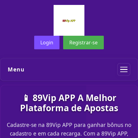
Login
Registrar-se
Menu
📱 89Vip APP A Melhor
Plataforma de Apostas
Cadastre-se na 89Vip APP para ganhar bônus no
cadastro e em cada recarga. Com a 89Vip APP,