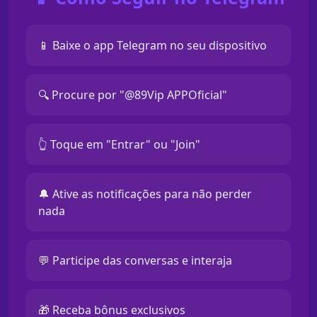
📱 Baixe o app Telegram no seu dispositivo
🔍 Procure por "@89Vip APPOficial"
👆 Toque em "Entrar" ou "Join"
🔔 Ative as notificações para não perder
nada
💬 Participe das conversas e interaja
🎁 Receba bônus exclusivos