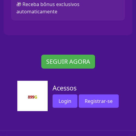
🎁 Receba bônus exclusivos
automaticamente
SEGUIR AGORA
Acessos
Login
Registrar-se