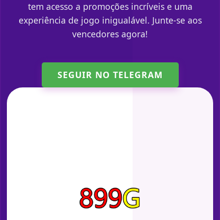
tem acesso a promoções incríveis e uma
experiência de jogo inigualável. Junte-se aos
vencedores agora!
SEGUIR NO TELEGRAM