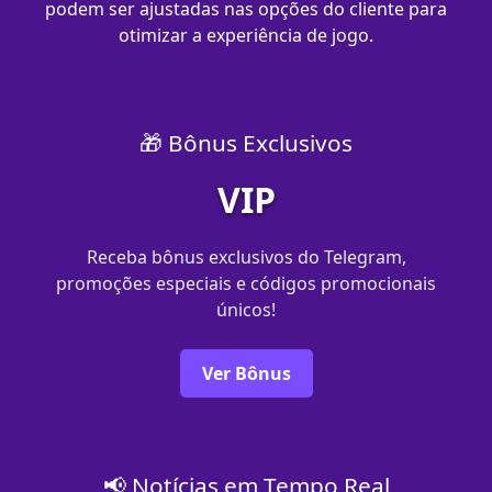
podem ser ajustadas nas opções do cliente para
otimizar a experiência de jogo.
🎁 Bônus Exclusivos
VIP
Receba bônus exclusivos do Telegram,
promoções especiais e códigos promocionais
únicos!
Ver Bônus
📢 Notícias em Tempo Real