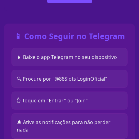
📱 Como Seguir no Telegram
📱 Baixe o app Telegram no seu dispositivo
🔍 Procure por "@88Slots LoginOficial"
👆 Toque em "Entrar" ou "Join"
🔔 Ative as notificações para não perder
nada