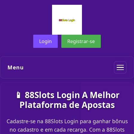
Login
Registrar-se
Menu
📱 88Slots Login A Melhor
Plataforma de Apostas
Cadastre-se na 88Slots Login para ganhar bônus
no cadastro e em cada recarga. Com a 88Slots