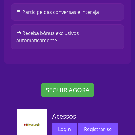
💬 Participe das conversas e interaja
🎁 Receba bônus exclusivos
automaticamente
SEGUIR AGORA
Acessos
Login
Registrar-se