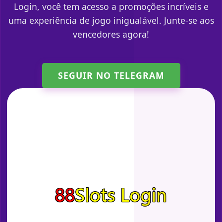
Login, você tem acesso a promoções incríveis e
uma experiência de jogo inigualável. Junte-se aos
vencedores agora!
SEGUIR NO TELEGRAM