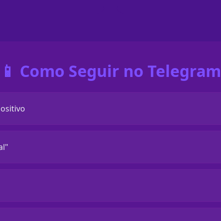
📱 Como Seguir no Telegram
ositivo
al"