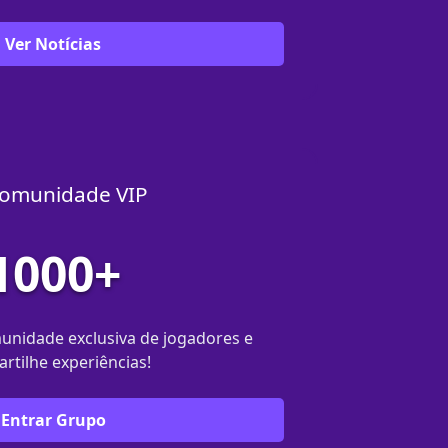
Ver Notícias
Comunidade VIP
1000+
unidade exclusiva de jogadores e
rtilhe experiências!
Entrar Grupo