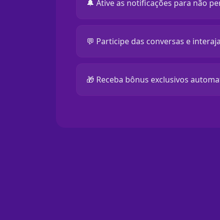
🔔 Ative as notificações para não p
💬 Participe das conversas e interaj
🎁 Receba bônus exclusivos autom