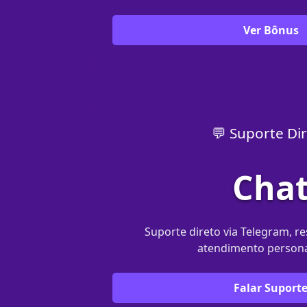
Ver Bônus
💬 Suporte Di
Cha
Suporte direto via Telegram, r
atendimento persona
Falar Suport