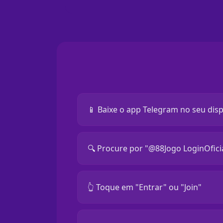
📱 Baixe o app Telegram no seu disp
🔍 Procure por "@88Jogo LoginOfici
👆 Toque em "Entrar" ou "Join"