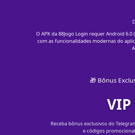
D
O APK da 88Jogo Login requer Android 6.0 
com as funcionalidades modernas do aplica
A
🎁 Bônus Exclu
VIP
Receba bônus exclusivos do Telegra
e códigos promocionai