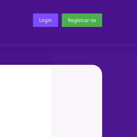
Login
Registrar-se