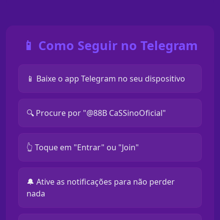
📱 Como Seguir no Telegram
📱 Baixe o app Telegram no seu dispositivo
🔍 Procure por "@88B CaSSinoOficial"
👆 Toque em "Entrar" ou "Join"
🔔 Ative as notificações para não perder
nada