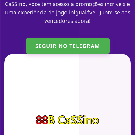
CaSSino, você tem acesso a promoções incríveis e
uma experiência de jogo inigualável. Junte-se aos
vencedores agora!
SEGUIR NO TELEGRAM