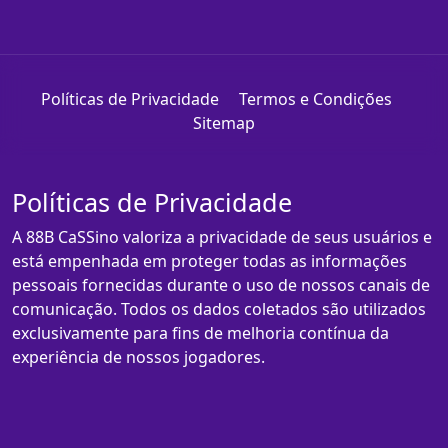
Políticas de Privacidade
Termos e Condições
Sitemap
Políticas de Privacidade
A 88B CaSSino valoriza a privacidade de seus usuários e
está empenhada em proteger todas as informações
pessoais fornecidas durante o uso de nossos canais de
comunicação. Todos os dados coletados são utilizados
exclusivamente para fins de melhoria contínua da
experiência de nossos jogadores.