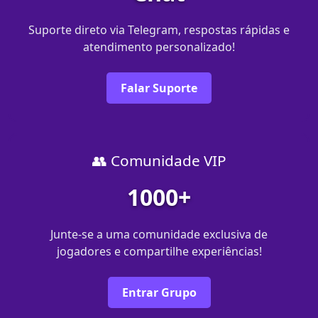
Suporte direto via Telegram, respostas rápidas e
atendimento personalizado!
Falar Suporte
👥 Comunidade VIP
1000+
Junte-se a uma comunidade exclusiva de
jogadores e compartilhe experiências!
Entrar Grupo