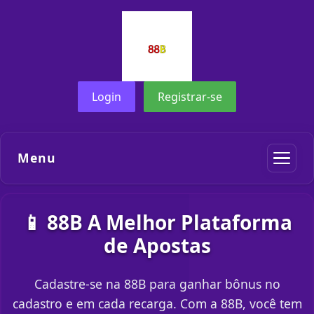
Login
Registrar-se
Menu
📱 88B A Melhor Plataforma
de Apostas
Cadastre-se na 88B para ganhar bônus no
cadastro e em cada recarga. Com a 88B, você tem