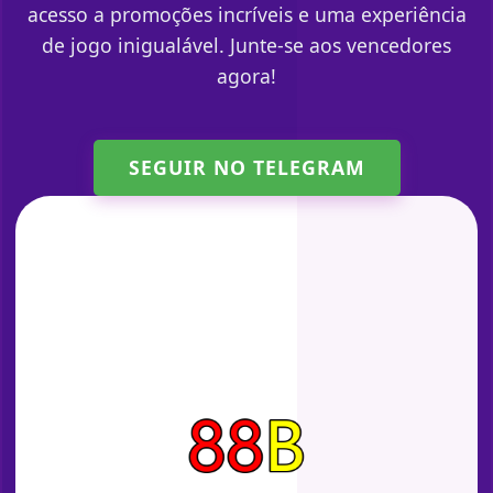
acesso a promoções incríveis e uma experiência
de jogo inigualável. Junte-se aos vencedores
agora!
SEGUIR NO TELEGRAM