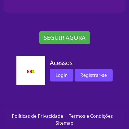
SEGUIR AGORA
Acessos
Login
Registrar-se
Políticas de Privacidade
Termos e Condições
Sitemap