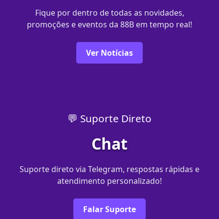
Fique por dentro de todas as novidades,
promoções e eventos da 88B em tempo real!
Ver Notícias
💬 Suporte Direto
Chat
Suporte direto via Telegram, respostas rápidas e
atendimento personalizado!
Falar Suporte