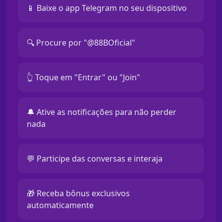
📱 Baixe o app Telegram no seu dispositivo
🔍 Procure por "@88BOficial"
👆 Toque em "Entrar" ou "Join"
🔔 Ative as notificações para não perder
nada
💬 Participe das conversas e interaja
🎁 Receba bônus exclusivos
automaticamente