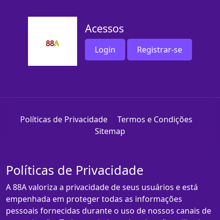
Acessos
Login
Registrar-se
Políticas de Privacidade
Termos e Condições
Sitemap
Políticas de Privacidade
A 88A valoriza a privacidade de seus usuários e está
empenhada em proteger todas as informações
pessoais fornecidas durante o uso de nossos canais de