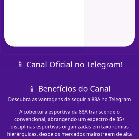
📱 Canal Oficial no Telegram!
📱 Benefícios do Canal
Descubra as vantagens de seguir a 88A no Telegram
A cobertura esportiva da 88A transcende o
convencional, abrangendo um espectro de 85+
disciplinas esportivas organizadas em taxonomias
hierárquicas, desde os mercados mainstream de alta