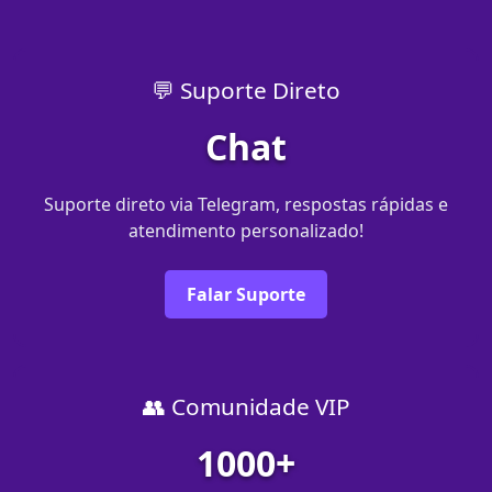
💬 Suporte Direto
Chat
Suporte direto via Telegram, respostas rápidas e
atendimento personalizado!
Falar Suporte
👥 Comunidade VIP
1000+