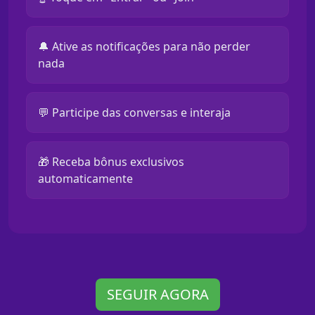
🔔 Ative as notificações para não perder
nada
💬 Participe das conversas e interaja
🎁 Receba bônus exclusivos
automaticamente
SEGUIR AGORA