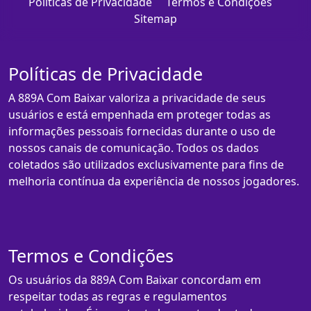
Políticas de Privacidade
Termos e Condições
Sitemap
Políticas de Privacidade
A 889A Com Baixar valoriza a privacidade de seus
usuários e está empenhada em proteger todas as
informações pessoais fornecidas durante o uso de
nossos canais de comunicação. Todos os dados
coletados são utilizados exclusivamente para fins de
melhoria contínua da experiência de nossos jogadores.
Termos e Condições
Os usuários da 889A Com Baixar concordam em
respeitar todas as regras e regulamentos