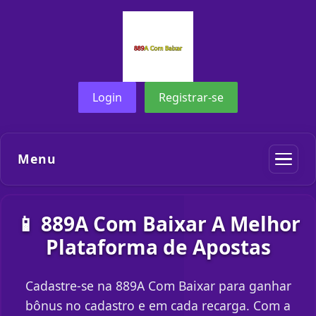
Login
Registrar-se
Menu
📱 889A Com Baixar A Melhor
Plataforma de Apostas
Cadastre-se na 889A Com Baixar para ganhar
bônus no cadastro e em cada recarga. Com a