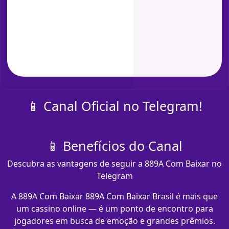
📱 Canal Oficial no Telegram!
📱 Benefícios do Canal
Descubra as vantagens de seguir a 889A Com Baixar no
Telegram
A 889A Com Baixar 889A Com Baixar Brasil é mais que
um cassino online — é um ponto de encontro para
jogadores em busca de emoção e grandes prêmios.