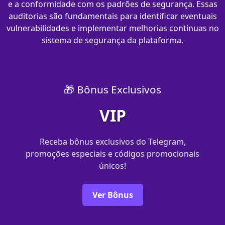
e a conformidade com os padrões de segurança. Essas
auditorias são fundamentais para identificar eventuais
vulnerabilidades e implementar melhorias contínuas no
sistema de segurança da plataforma.
🎁 Bônus Exclusivos
VIP
Receba bônus exclusivos do Telegram,
promoções especiais e códigos promocionais
únicos!
Ver Bônus