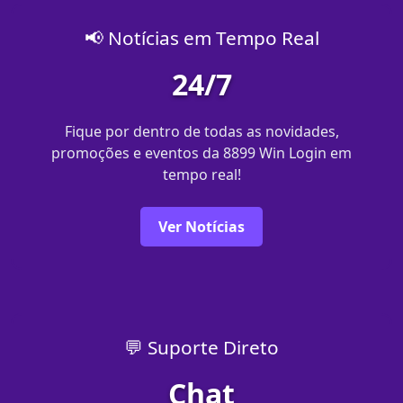
📢 Notícias em Tempo Real
24/7
Fique por dentro de todas as novidades,
promoções e eventos da 8899 Win Login em
tempo real!
Ver Notícias
💬 Suporte Direto
Chat