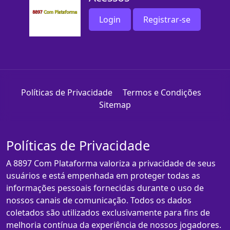
Login
Registrar-se
Políticas de Privacidade
Termos e Condições
Sitemap
Políticas de Privacidade
A 8897 Com Plataforma valoriza a privacidade de seus
usuários e está empenhada em proteger todas as
informações pessoais fornecidas durante o uso de
nossos canais de comunicação. Todos os dados
coletados são utilizados exclusivamente para fins de
melhoria contínua da experiência de nossos jogadores.