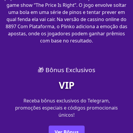
game show “The Price Is Right”. O jogo envolve soltar
uma bola em uma série de pinos e tentar prever em
qual fenda ela vai cair. Na versão de cassino online do
8897 Com Plataforma, o Plinko adiciona a emoção das
apostas, onde os jogadores podem ganhar prêmios
com base no resultado.
🎁 Bônus Exclusivos
VIP
Receba bônus exclusivos do Telegram,
promoções especiais e códigos promocionais
únicos!
Ver Bônus