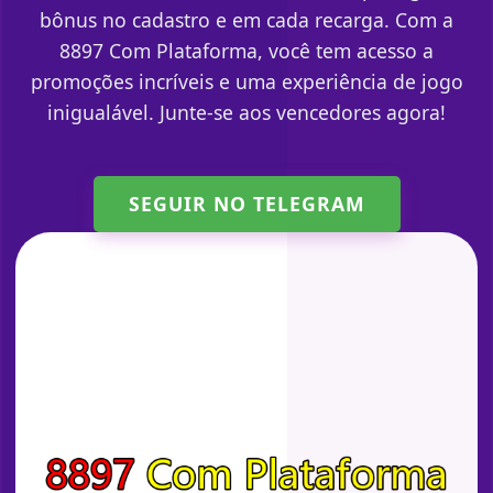
bônus no cadastro e em cada recarga. Com a
8897 Com Plataforma, você tem acesso a
promoções incríveis e uma experiência de jogo
inigualável. Junte-se aos vencedores agora!
SEGUIR NO TELEGRAM