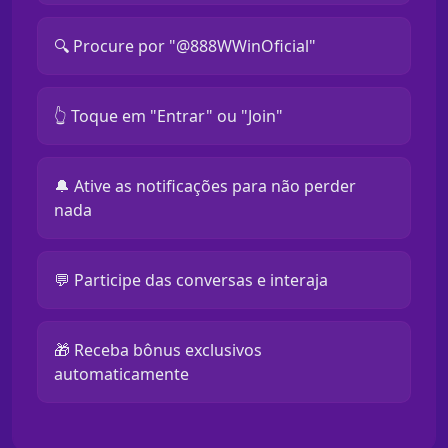
🔍 Procure por "@888WWinOficial"
👆 Toque em "Entrar" ou "Join"
🔔 Ative as notificações para não perder
nada
💬 Participe das conversas e interaja
🎁 Receba bônus exclusivos
automaticamente