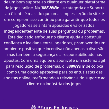
de um bom suporte ao cliente em qualquer plataforma
de jogos online. Na '
888WWin
', a categoria de Suporte
ao Cliente é mais do que uma simples seção do site; é
um compromisso contínuo para garantir que todos os
jogadores se sintam apoiados e valorizados,
independentemente de suas perguntas ou problemas.
Este dedicado enfoque no cliente ajuda a construir
confiança e lealdade entre jogadores, promovendo um
ambiente positivo que incentiva não apenas a diversão,
mas também a segurança e a responsabilidade nas
apostas. Com uma equipe disponível e um sistema ágil
para resolução de problemas, o '
888WWin
' se coloca
como uma opção apetecível para os entusiastas das
apostas online, reafirmando a relevância do suporte ao
cliente na indústria dos jogos.
🎁 Bônus Exclusivos