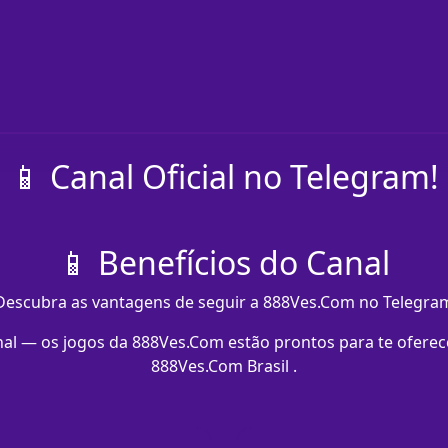
📱 Canal Oficial no Telegram!
📱 Benefícios do Canal
Descubra as vantagens de seguir a 888Ves.Com no Telegra
nal — os jogos da 888Ves.Com estão prontos para te ofere
888Ves.Com Brasil .