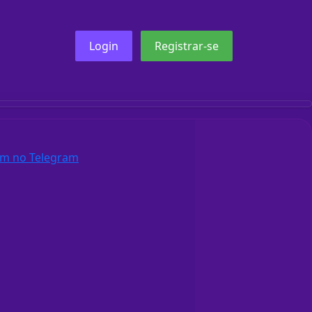
Login
Registrar-se