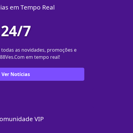
cias em Tempo Real
24/7
e todas as novidades, promoções e
888Ves.Com em tempo real!
Ver Notícias
Comunidade VIP