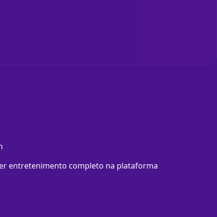
m
cer entretenimento completo na plataforma