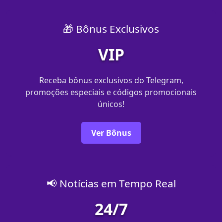
🎁 Bônus Exclusivos
VIP
Receba bônus exclusivos do Telegram,
promoções especiais e códigos promocionais
únicos!
Ver Bônus
📢 Notícias em Tempo Real
24/7