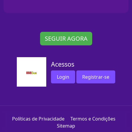
SEGUIR AGORA
Acessos
Login
Registrar-se
Políticas de Privacidade
Termos e Condições
Sitemap