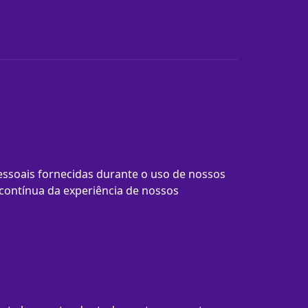
essoais fornecidas durante o uso de nossos
 contínua da experiência de nossos