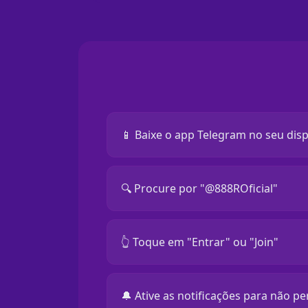
📱 Baixe o app Telegram no seu disp
🔍 Procure por "@888ROficial"
👆 Toque em "Entrar" ou "Join"
🔔 Ative as notificações para não p