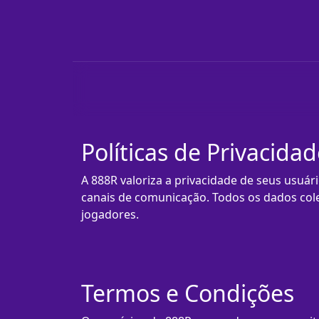
Políticas de Privacida
A 888R valoriza a privacidade de seus usuá
canais de comunicação. Todos os dados cole
jogadores.
Termos e Condições