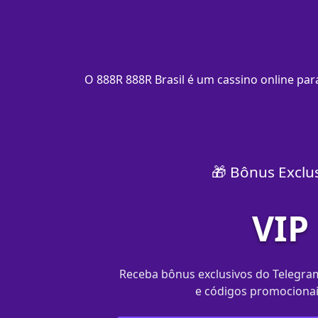
O 888R 888R Brasil é um cassino online par
🎁 Bônus Exclu
VIP
Receba bônus exclusivos do Telegra
e códigos promocionai