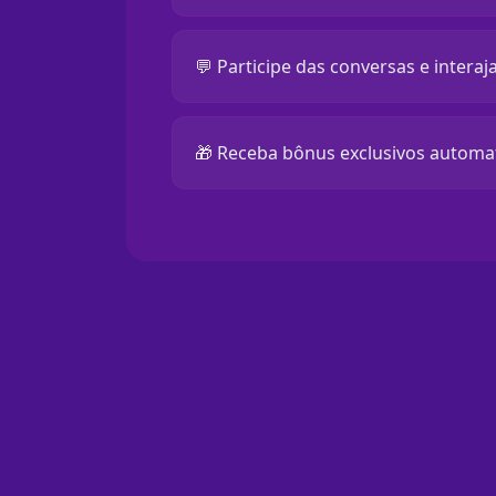
💬 Participe das conversas e interaj
🎁 Receba bônus exclusivos autom