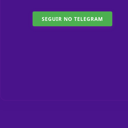
SEGUIR NO TELEGRAM