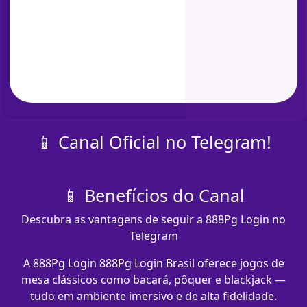
📱 Canal Oficial no Telegram!
📱 Benefícios do Canal
Descubra as vantagens de seguir a 888Pg Login no
Telegram
A 888Pg Login 888Pg Login Brasil oferece jogos de
mesa clássicos como bacará, pôquer e blackjack —
tudo em ambiente imersivo e de alta fidelidade.