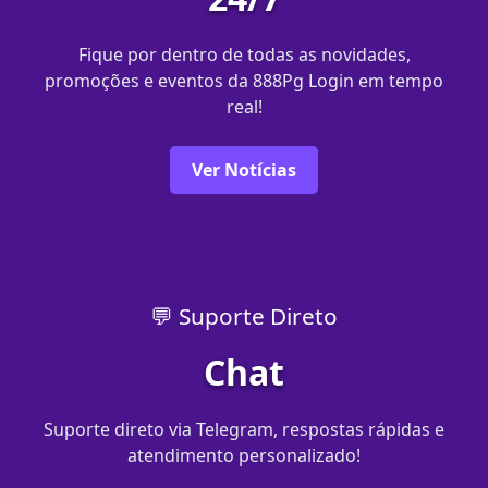
Fique por dentro de todas as novidades,
promoções e eventos da 888Pg Login em tempo
real!
Ver Notícias
💬 Suporte Direto
Chat
Suporte direto via Telegram, respostas rápidas e
atendimento personalizado!