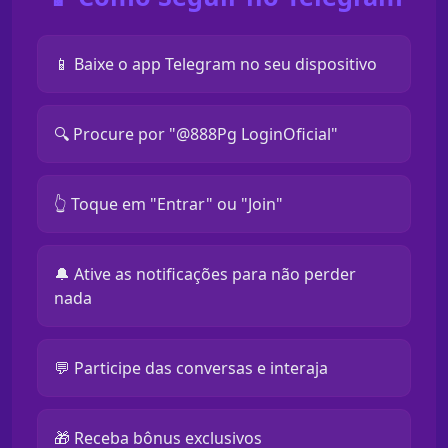
📱 Baixe o app Telegram no seu dispositivo
🔍 Procure por "@888Pg LoginOficial"
👆 Toque em "Entrar" ou "Join"
🔔 Ative as notificações para não perder
nada
💬 Participe das conversas e interaja
🎁 Receba bônus exclusivos