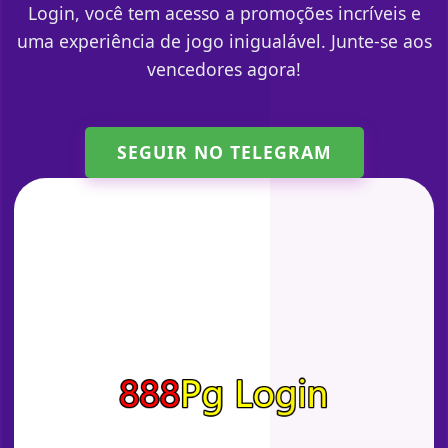
Login, você tem acesso a promoções incríveis e
uma experiência de jogo inigualável. Junte-se aos
vencedores agora!
SEGUIR NO TELEGRAM