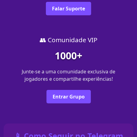
Falar Suporte
👥 Comunidade VIP
1000+
Junte-se a uma comunidade exclusiva de
jogadores e compartilhe experiências!
Entrar Grupo
📱 Como Seguir no Telegram