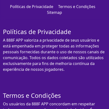
Políticas de Privacidade
Termos e Condições
Sitemap
Políticas de Privacidade
A 888F APP valoriza a privacidade de seus usuários e
está empenhada em proteger todas as informações
pessoais fornecidas durante o uso de nossos canais de
comunicação. Todos os dados coletados são utilizados
exclusivamente para fins de melhoria contínua da
experiência de nossos jogadores.
Termos e Condições
Os usuários da 888F APP concordam em respeitar