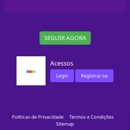
SEGUIR AGORA
Acessos
Login
Registrar-se
Políticas de Privacidade
Termos e Condições
Sitemap