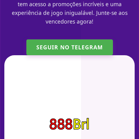
tem acesso a promoções incríveis e uma
experiência de jogo inigualável. Junte-se aos
vencedores agora!
SEGUIR NO TELEGRAM