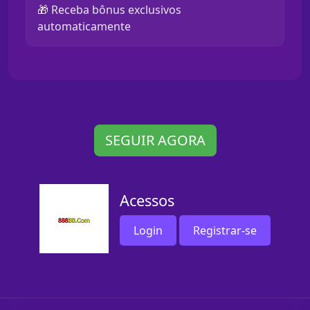
🎁 Receba bônus exclusivos
automaticamente
SEGUIR AGORA
Acessos
Login
Registrar-se