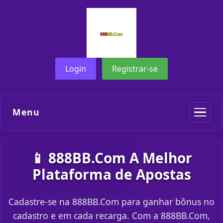
Login
Registrar-se
Menu
📱 888BB.Com A Melhor
Plataforma de Apostas
Cadastre-se na 888BB.Com para ganhar bônus no
cadastro e em cada recarga. Com a 888BB.Com,