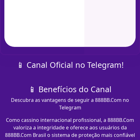
📱 Canal Oficial no Telegram!
📱 Benefícios do Canal
Descubra as vantagens de seguir a 888BB.Com no
Telegram
Como cassino internacional profissional, a 888BB.Com
valoriza a integridade e oferece aos usuários da
888BB.Com Brasil o sistema de proteção mais confiável