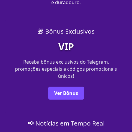
e duradouro.
🎁 Bônus Exclusivos
VIP
Receba bônus exclusivos do Telegram,
promoções especiais e códigos promocionais
únicos!
Ver Bônus
📢 Notícias em Tempo Real