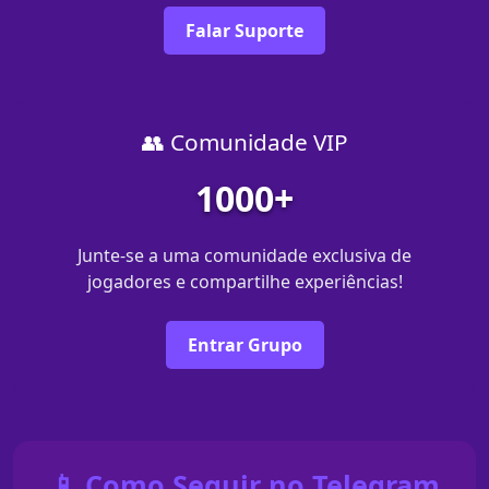
Falar Suporte
👥 Comunidade VIP
1000+
Junte-se a uma comunidade exclusiva de
jogadores e compartilhe experiências!
Entrar Grupo
📱 Como Seguir no Telegram