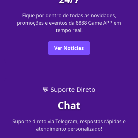
Fique por dentro de todas as novidades,
promoções e eventos da 8888 Game APP em
tempo real!
Ver Notícias
💬 Suporte Direto
Chat
Suporte direto via Telegram, respostas rápidas e
atendimento personalizado!