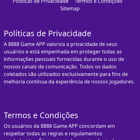
Políticas de Privacidade
Termos e Condições
Sitemap
Políticas de Privacidade
A 8888 Game APP valoriza a privacidade de seus
usuários e está empenhada em proteger todas as
informações pessoais fornecidas durante o uso de
nossos canais de comunicação. Todos os dados
coletados são utilizados exclusivamente para fins de
melhoria contínua da experiência de nossos jogadores.
Termos e Condições
Os usuários da 8888 Game APP concordam em
respeitar todas as regras e regulamentos