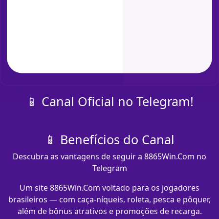
📱 Canal Oficial no Telegram!
📱 Benefícios do Canal
Descubra as vantagens de seguir a 8865Win.Com no
Telegram
Um site 8865Win.Com voltado para os jogadores
brasileiros — com caça-níqueis, roleta, pesca e pôquer,
além de bônus atrativos e promoções de recarga.