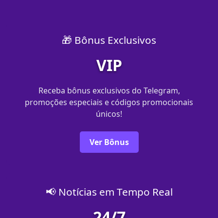
🎁 Bônus Exclusivos
VIP
Receba bônus exclusivos do Telegram,
promoções especiais e códigos promocionais
únicos!
Ver Bônus
📢 Notícias em Tempo Real
24/7