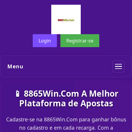
Login
Registrar-se
Menu
📱 8865Win.Com A Melhor
Plataforma de Apostas
Cadastre-se na 8865Win.Com para ganhar bônus
no cadastro e em cada recarga. Com a