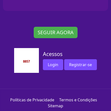
SEGUIR AGORA
Acessos
Login
Registrar-se
Políticas de Privacidade
Termos e Condições
Sitemap