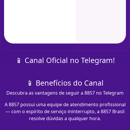
📱 Canal Oficial no Telegram!
📱 Benefícios do Canal
Descubra as vantagens de seguir a 8857 no Telegram
A 8857 possui uma equipe de atendimento profissional
— com o espírito de serviço ininterrupto, a 8857 Brasil
resolve dúvidas a qualquer hora.