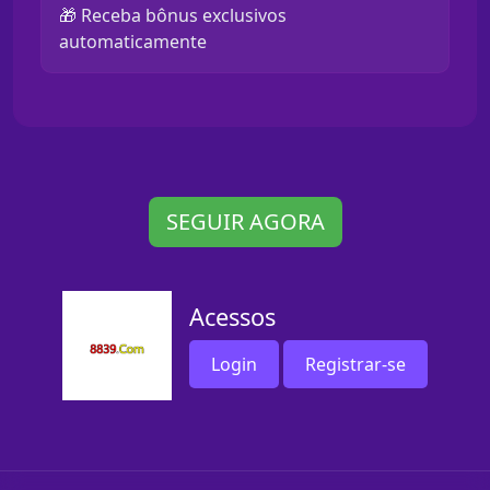
🎁 Receba bônus exclusivos
automaticamente
SEGUIR AGORA
Acessos
Login
Registrar-se