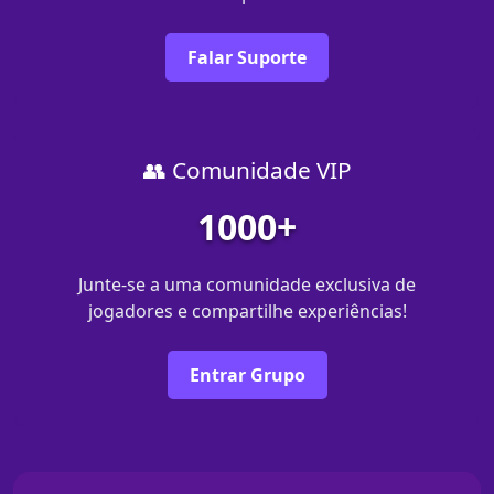
Falar Suporte
👥 Comunidade VIP
1000+
Junte-se a uma comunidade exclusiva de
jogadores e compartilhe experiências!
Entrar Grupo