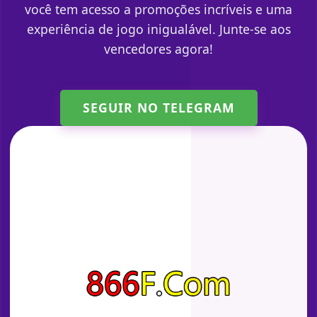
você tem acesso a promoções incríveis e uma
experiência de jogo inigualável. Junte-se aos
vencedores agora!
SEGUIR NO TELEGRAM