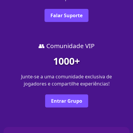
Falar Suporte
👥 Comunidade VIP
1000+
Junte-se a uma comunidade exclusiva de
jogadores e compartilhe experiências!
Entrar Grupo