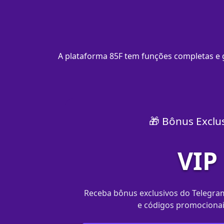
A plataforma 85F tem funções completas e g
🎁 Bônus Exclu
VIP
Receba bônus exclusivos do Telegra
e códigos promocionai