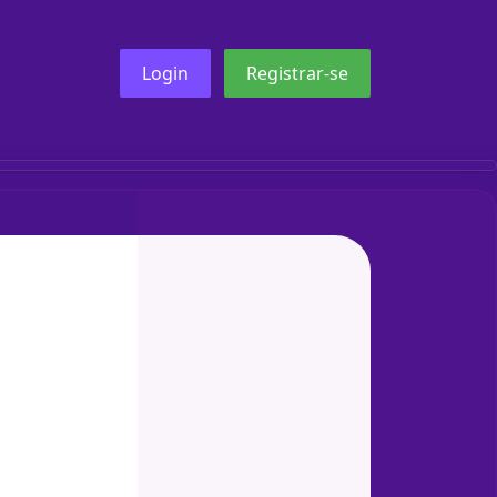
Login
Registrar-se