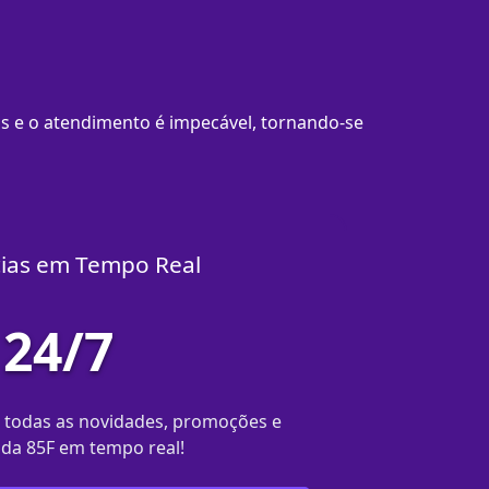
os e o atendimento é impecável, tornando-se
cias em Tempo Real
24/7
e todas as novidades, promoções e
 da 85F em tempo real!