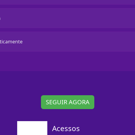
a
aticamente
SEGUIR AGORA
Acessos