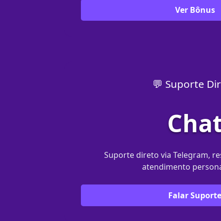
Ver Bônus
💬 Suporte Di
Cha
Suporte direto via Telegram, r
atendimento persona
Falar Suport