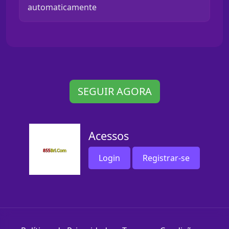
automaticamente
SEGUIR AGORA
Acessos
Login
Registrar-se