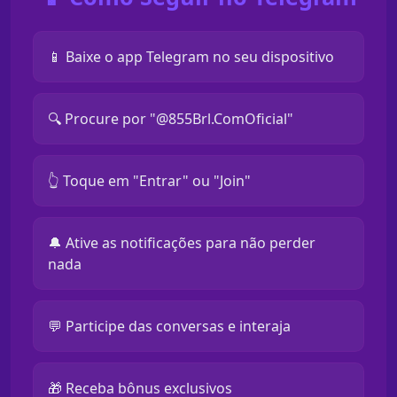
📱 Baixe o app Telegram no seu dispositivo
🔍 Procure por "@855Brl.ComOficial"
👆 Toque em "Entrar" ou "Join"
🔔 Ative as notificações para não perder
nada
💬 Participe das conversas e interaja
🎁 Receba bônus exclusivos