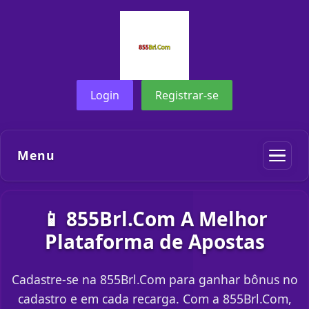
Login
Registrar-se
Menu
📱 855Brl.Com A Melhor
Plataforma de Apostas
Cadastre-se na 855Brl.Com para ganhar bônus no
cadastro e em cada recarga. Com a 855Brl.Com,