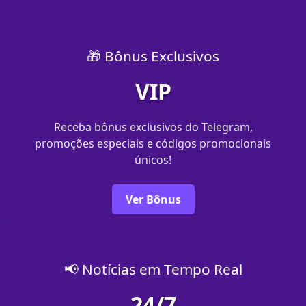
🎁 Bônus Exclusivos
VIP
Receba bônus exclusivos do Telegram,
promoções especiais e códigos promocionais
únicos!
Ver Bônus
📢 Notícias em Tempo Real
24/7