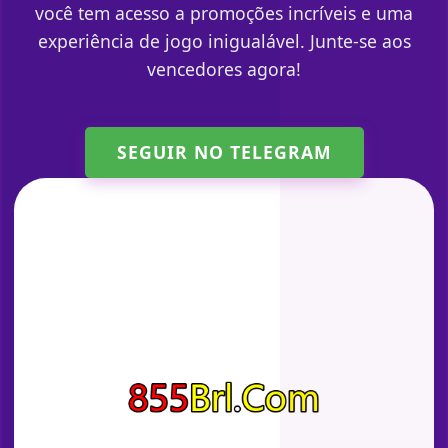
você tem acesso a promoções incríveis e uma
experiência de jogo inigualável. Junte-se aos
vencedores agora!
SEGUIR NO TELEGRAM