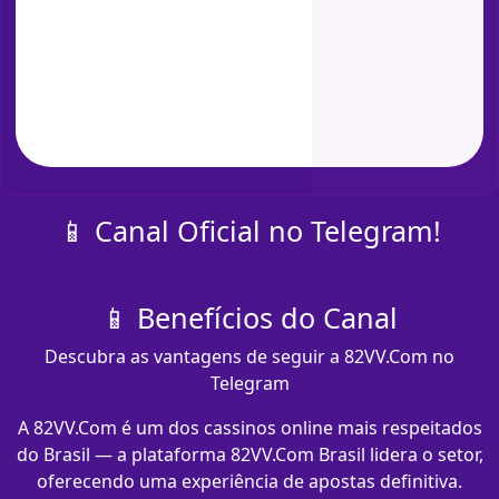
📱 Canal Oficial no Telegram!
📱 Benefícios do Canal
Descubra as vantagens de seguir a 82VV.Com no
Telegram
A 82VV.Com é um dos cassinos online mais respeitados
do Brasil — a plataforma 82VV.Com Brasil lidera o setor,
oferecendo uma experiência de apostas definitiva.