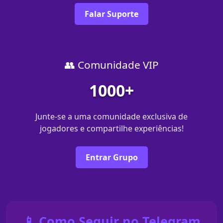
Falar Suporte
👥 Comunidade VIP
1000+
Junte-se a uma comunidade exclusiva de
jogadores e compartilhe experiências!
Entrar Grupo
📱 Como Seguir no Telegram