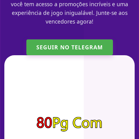
você tem acesso a promoções incríveis e uma
experiência de jogo inigualável. Junte-se aos
vencedores agora!
SEGUIR NO TELEGRAM