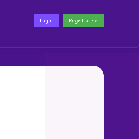
Login
Registrar-se