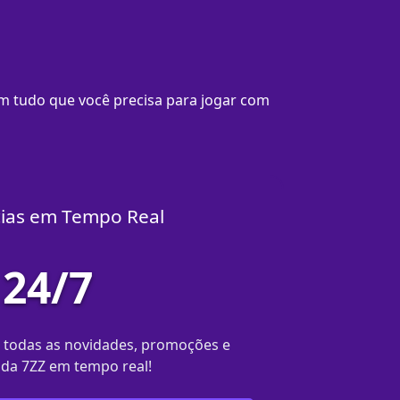
 tem tudo que você precisa para jogar com
cias em Tempo Real
24/7
e todas as novidades, promoções e
 da 7ZZ em tempo real!