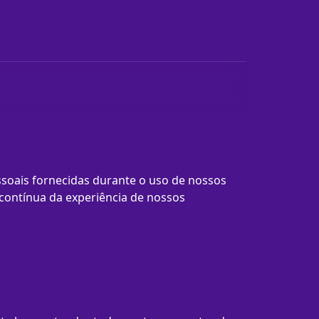
ssoais fornecidas durante o uso de nossos
 contínua da experiência de nossos