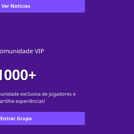
Ver Notícias
Comunidade VIP
1000+
unidade exclusiva de jogadores e
rtilhe experiências!
Entrar Grupo