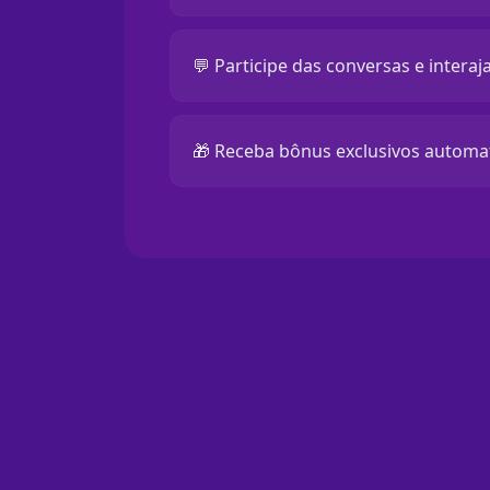
💬 Participe das conversas e interaj
🎁 Receba bônus exclusivos autom