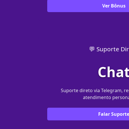
Ver Bônus
💬 Suporte Di
Cha
Suporte direto via Telegram, r
atendimento persona
Falar Suport