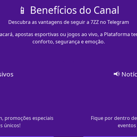
📱 Benefícios do Canal
Descubra as vantagens de seguir a 7ZZ no Telegram
, bacará, apostas esportivas ou jogos ao vivo, a Plataforma
conforto, segurança e emoção.
sivos
📢 Notí
m, promoções especiais
Fique por dentro d
s únicos!
eventos