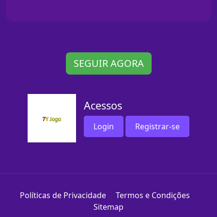
SEGUIR AGORA
Acessos
Login
Registrar-se
Políticas de Privacidade
Termos e Condições
Sitemap