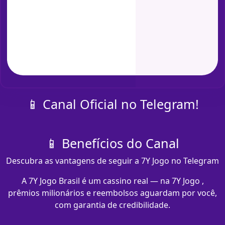
📱 Canal Oficial no Telegram!
📱 Benefícios do Canal
Descubra as vantagens de seguir a 7Y Jogo no Telegram
A 7Y Jogo Brasil é um cassino real — na 7Y Jogo ,
prêmios milionários e reembolsos aguardam por você,
com garantia de credibilidade.