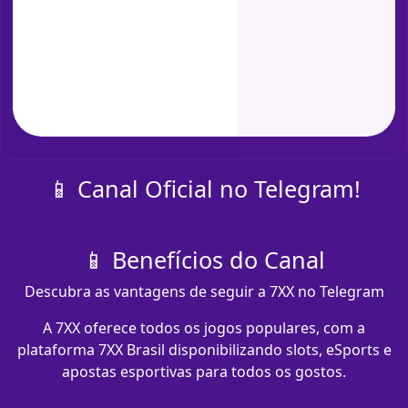
📱 Canal Oficial no Telegram!
📱 Benefícios do Canal
Descubra as vantagens de seguir a 7XX no Telegram
A 7XX oferece todos os jogos populares, com a
plataforma 7XX Brasil disponibilizando slots, eSports e
apostas esportivas para todos os gostos.