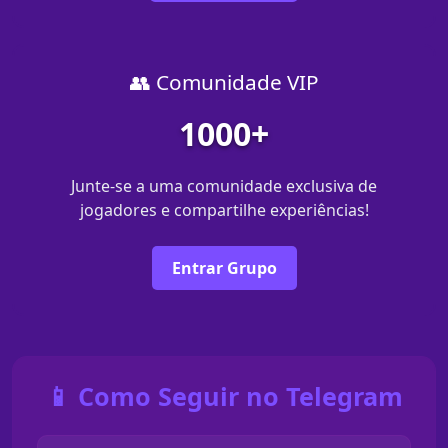
👥 Comunidade VIP
1000+
Junte-se a uma comunidade exclusiva de
jogadores e compartilhe experiências!
Entrar Grupo
📱 Como Seguir no Telegram