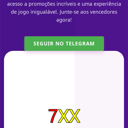
acesso a promoções incríveis e uma experiência
de jogo inigualável. Junte-se aos vencedores
agora!
SEGUIR NO TELEGRAM