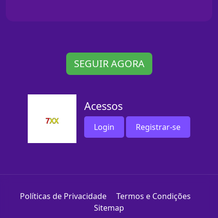
SEGUIR AGORA
Acessos
Login
Registrar-se
Políticas de Privacidade
Termos e Condições
Sitemap