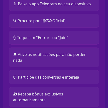
📱 Baixe o app Telegram no seu dispositivo
🔍 Procure por "@7XXOficial"
👆 Toque em "Entrar" ou "Join"
🔔 Ative as notificações para não perder
nada
💬 Participe das conversas e interaja
🎁 Receba bônus exclusivos
automaticamente