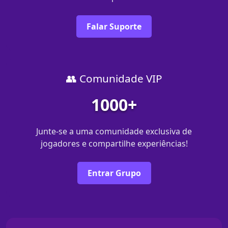
Falar Suporte
👥 Comunidade VIP
1000+
Junte-se a uma comunidade exclusiva de
jogadores e compartilhe experiências!
Entrar Grupo