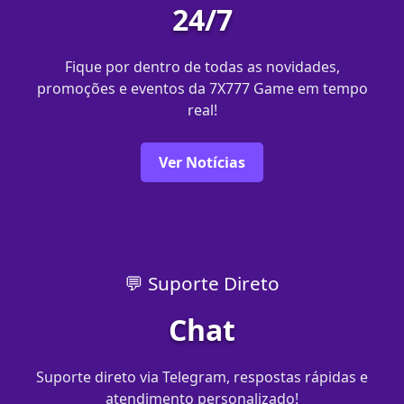
24/7
Fique por dentro de todas as novidades,
promoções e eventos da 7X777 Game em tempo
real!
Ver Notícias
💬 Suporte Direto
Chat
Suporte direto via Telegram, respostas rápidas e
atendimento personalizado!