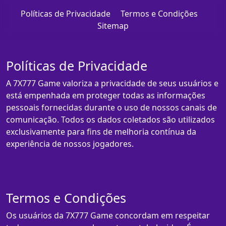
Políticas de Privacidade
Termos e Condições
Sitemap
Políticas de Privacidade
A 7X777 Game valoriza a privacidade de seus usuários e
está empenhada em proteger todas as informações
pessoais fornecidas durante o uso de nossos canais de
comunicação. Todos os dados coletados são utilizados
exclusivamente para fins de melhoria contínua da
experiência de nossos jogadores.
Termos e Condições
Os usuários da 7X777 Game concordam em respeitar