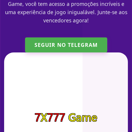
Game, você tem acesso a promoções incríveis e
uma experiência de jogo inigualável. Junte-se aos
vencedores agora!
SEGUIR NO TELEGRAM