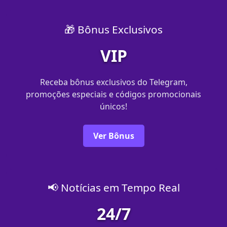
🎁 Bônus Exclusivos
VIP
Receba bônus exclusivos do Telegram,
promoções especiais e códigos promocionais
únicos!
Ver Bônus
📢 Notícias em Tempo Real
24/7