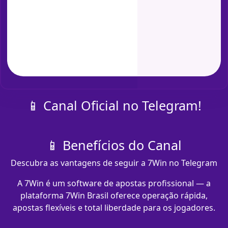
📱 Canal Oficial no Telegram!
📱 Benefícios do Canal
Descubra as vantagens de seguir a 7Win no Telegram
A 7Win é um software de apostas profissional — a
plataforma 7Win Brasil oferece operação rápida,
apostas flexíveis e total liberdade para os jogadores.