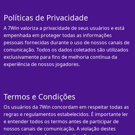
Políticas de Privacidade
A 7Win valoriza a privacidade de seus usuários e está
empenhada em proteger todas as informações
pessoais fornecidas durante o uso de nossos canais de
comunicação. Todos os dados coletados são utilizados
exclusivamente para fins de melhoria contínua da
experiência de nossos jogadores.
Termos e Condições
Os usuários da 7Win concordam em respeitar todas as
regras e regulamentos estabelecidos. É importante ler
e entender todos os termos antes de participar de
nossos canais de comunicação. A violação destes