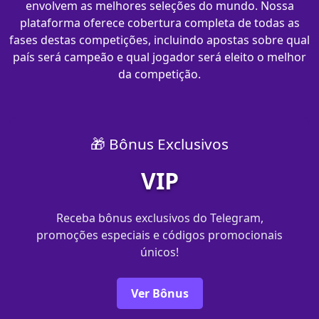
envolvem as melhores seleções do mundo. Nossa
plataforma oferece cobertura completa de todas as
fases destas competições, incluindo apostas sobre qual
país será campeão e qual jogador será eleito o melhor
da competição.
🎁 Bônus Exclusivos
VIP
Receba bônus exclusivos do Telegram,
promoções especiais e códigos promocionais
únicos!
Ver Bônus