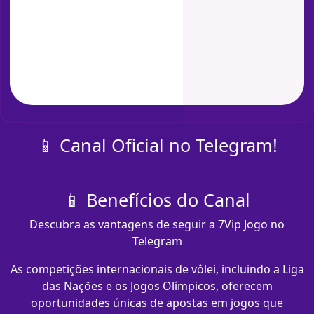
📱 Canal Oficial no Telegram!
📱 Benefícios do Canal
Descubra as vantagens de seguir a 7Vip Jogo no
Telegram
As competições internacionais de vôlei, incluindo a Liga
das Nações e os Jogos Olímpicos, oferecem
oportunidades únicas de apostas em jogos que