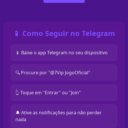
📱 Como Seguir no Telegram
📱 Baixe o app Telegram no seu dispositivo
🔍 Procure por "@7Vip JogoOficial"
👆 Toque em "Entrar" ou "Join"
🔔 Ative as notificações para não perder
nada