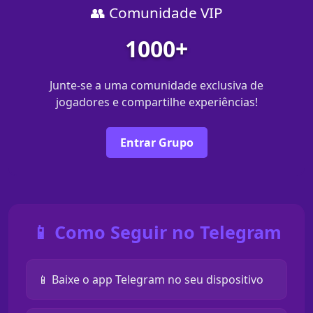
👥 Comunidade VIP
1000+
Junte-se a uma comunidade exclusiva de
jogadores e compartilhe experiências!
Entrar Grupo
📱 Como Seguir no Telegram
📱 Baixe o app Telegram no seu dispositivo