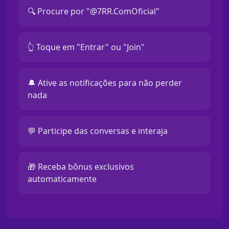
🔍 Procure por "@7RR.ComOficial"
👆 Toque em "Entrar" ou "Join"
🔔 Ative as notificações para não perder
nada
💬 Participe das conversas e interaja
🎁 Receba bônus exclusivos
automaticamente