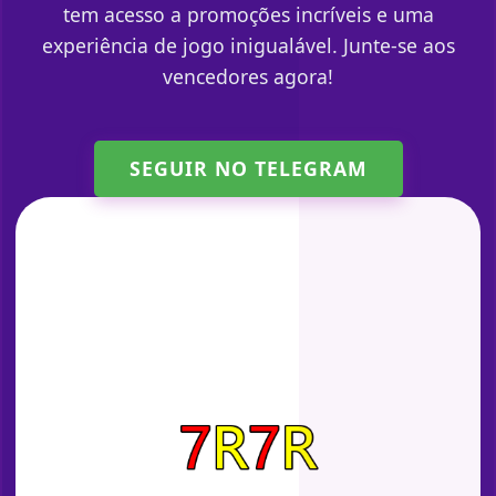
tem acesso a promoções incríveis e uma
experiência de jogo inigualável. Junte-se aos
vencedores agora!
SEGUIR NO TELEGRAM