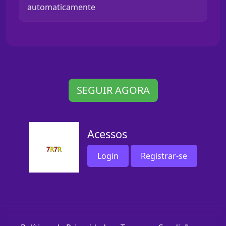
automaticamente
SEGUIR AGORA
Acessos
Login
Registrar-se