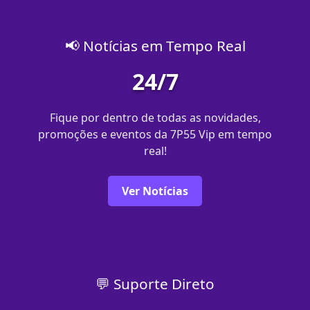
📢 Notícias em Tempo Real
24/7
Fique por dentro de todas as novidades,
promoções e eventos da 7P55 Vip em tempo
real!
Ver Notícias
💬 Suporte Direto