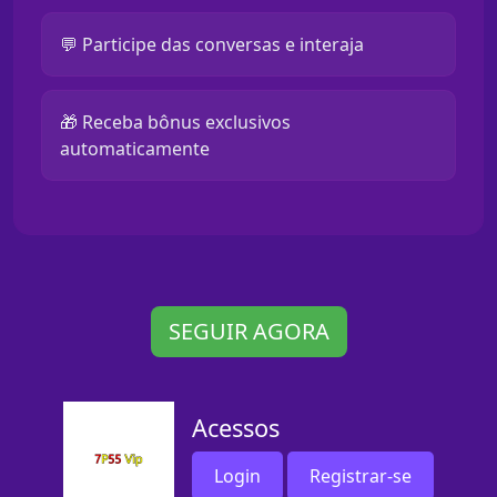
💬 Participe das conversas e interaja
🎁 Receba bônus exclusivos
automaticamente
SEGUIR AGORA
Acessos
Login
Registrar-se