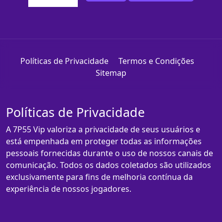
Políticas de Privacidade
Termos e Condições
Sitemap
Políticas de Privacidade
A 7P55 Vip valoriza a privacidade de seus usuários e
está empenhada em proteger todas as informações
pessoais fornecidas durante o uso de nossos canais de
comunicação. Todos os dados coletados são utilizados
exclusivamente para fins de melhoria contínua da
experiência de nossos jogadores.