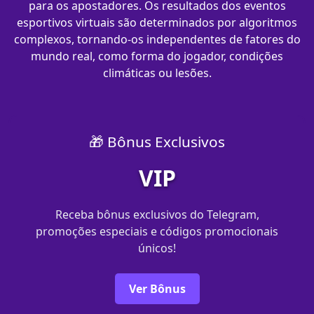
para os apostadores. Os resultados dos eventos
esportivos virtuais são determinados por algoritmos
complexos, tornando-os independentes de fatores do
mundo real, como forma do jogador, condições
climáticas ou lesões.
🎁 Bônus Exclusivos
VIP
Receba bônus exclusivos do Telegram,
promoções especiais e códigos promocionais
únicos!
Ver Bônus