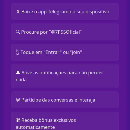
📱 Baixe o app Telegram no seu dispositivo
🔍 Procure por "@7P55Oficial"
👆 Toque em "Entrar" ou "Join"
🔔 Ative as notificações para não perder
nada
💬 Participe das conversas e interaja
🎁 Receba bônus exclusivos
automaticamente