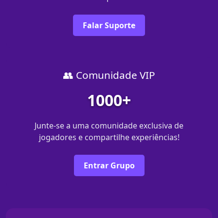
Falar Suporte
👥 Comunidade VIP
1000+
Junte-se a uma comunidade exclusiva de
jogadores e compartilhe experiências!
Entrar Grupo