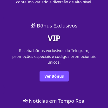
conteúdo variado e diversão de alto nível.
🎁 Bônus Exclusivos
VIP
Receba bônus exclusivos do Telegram,
promoções especiais e códigos promocionais
únicos!
Ver Bônus
📢 Notícias em Tempo Real