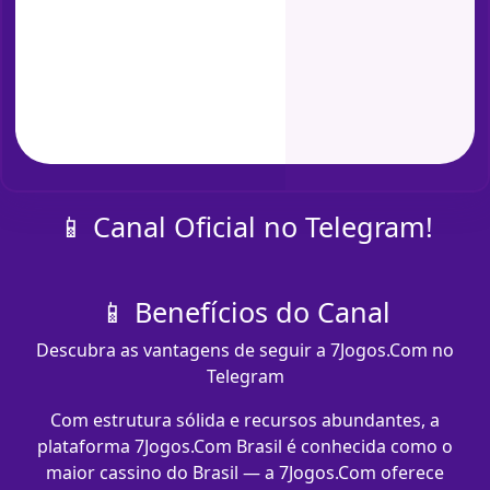
📱 Canal Oficial no Telegram!
📱 Benefícios do Canal
Descubra as vantagens de seguir a 7Jogos.Com no
Telegram
Com estrutura sólida e recursos abundantes, a
plataforma 7Jogos.Com Brasil é conhecida como o
maior cassino do Brasil — a 7Jogos.Com oferece