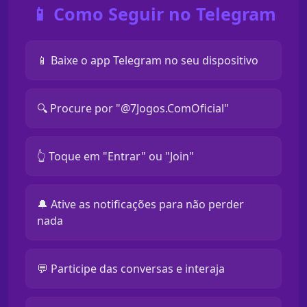
📱 Como Seguir no Telegram
📱 Baixe o app Telegram no seu dispositivo
🔍 Procure por "@7Jogos.ComOficial"
👆 Toque em "Entrar" ou "Join"
🔔 Ative as notificações para não perder
nada
💬 Participe das conversas e interaja