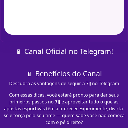
📱 Canal Oficial no Telegram!
📱 Benefícios do Canal
Descubra as vantagens de seguir a 7JJ no Telegram
Com essas dicas, você estará pronto para dar seus
primeiros passos no
7JJ
e aproveitar tudo o que as
apostas esportivas têm a oferecer. Experimente, divirta-
se e torça pelo seu time — quem sabe você não começa
com o pé direito?