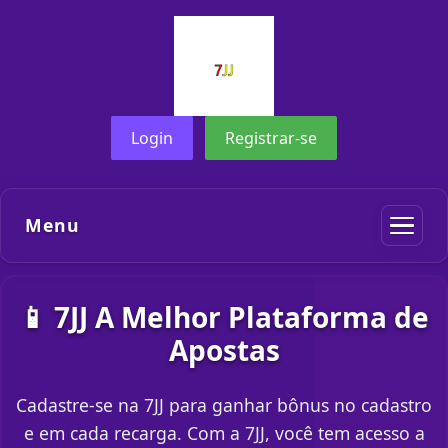
Login
Registrar-se
Menu
📱 7JJ A Melhor Plataforma de
Apostas
Cadastre-se na 7JJ para ganhar bônus no cadastro
e em cada recarga. Com a 7JJ, você tem acesso a