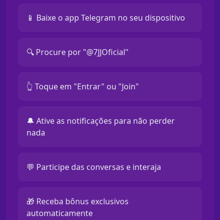
📱 Baixe o app Telegram no seu dispositivo
🔍 Procure por "@7JJOficial"
👆 Toque em "Entrar" ou "Join"
🔔 Ative as notificações para não perder
nada
💬 Participe das conversas e interaja
🎁 Receba bônus exclusivos
automaticamente