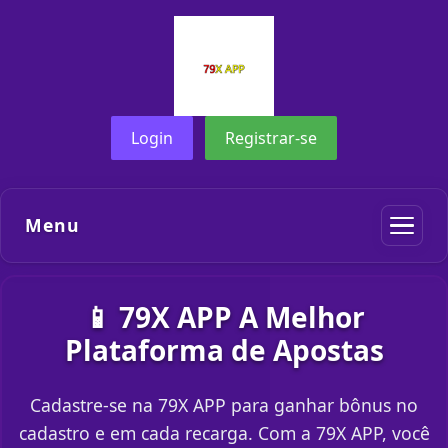
Login
Registrar-se
Menu
📱 79X APP A Melhor
Plataforma de Apostas
Cadastre-se na 79X APP para ganhar bônus no
cadastro e em cada recarga. Com a 79X APP, você