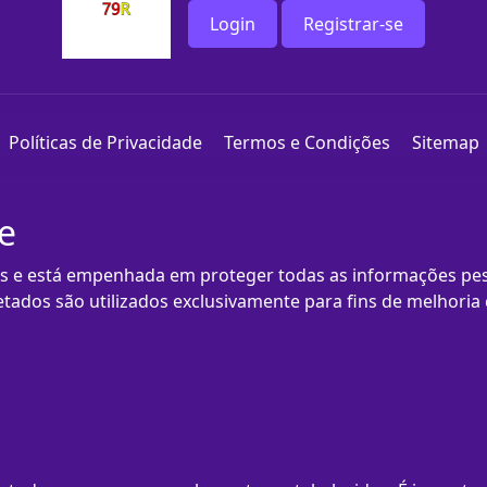
Login
Registrar-se
Políticas de Privacidade
Termos e Condições
Sitemap
de
ios e está empenhada em proteger todas as informações pe
tados são utilizados exclusivamente para fins de melhoria