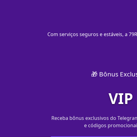
Com serviços seguros e estáveis, a 79
🎁 Bônus Exclu
VIP
Receba bônus exclusivos do Telegra
e códigos promocionai