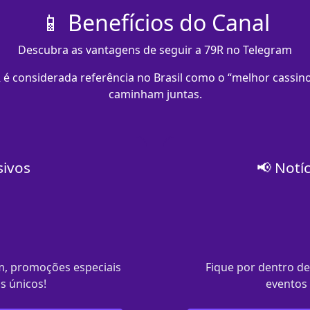
📱 Benefícios do Canal
Descubra as vantagens de seguir a 79R no Telegram
R é considerada referência no Brasil como o “melhor cassin
caminham juntas.
sivos
📢 Notí
m, promoções especiais
Fique por dentro d
s únicos!
eventos