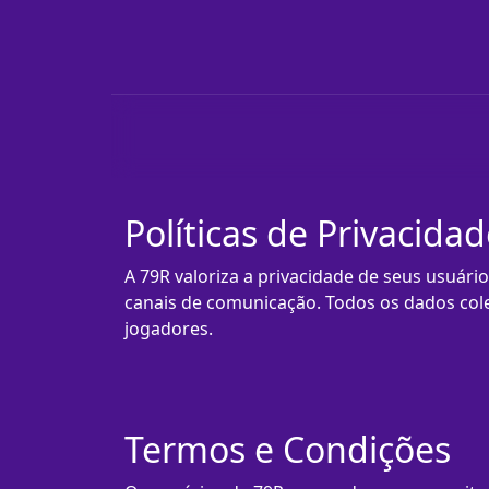
Políticas de Privacida
A 79R valoriza a privacidade de seus usuár
canais de comunicação. Todos os dados cole
jogadores.
Termos e Condições