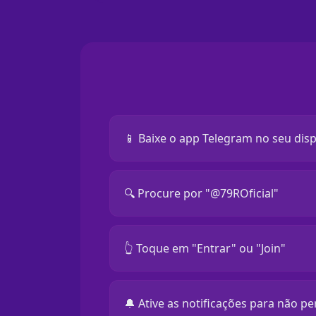
📱 Baixe o app Telegram no seu disp
🔍 Procure por "@79ROficial"
👆 Toque em "Entrar" ou "Join"
🔔 Ative as notificações para não p