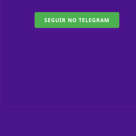
SEGUIR NO TELEGRAM