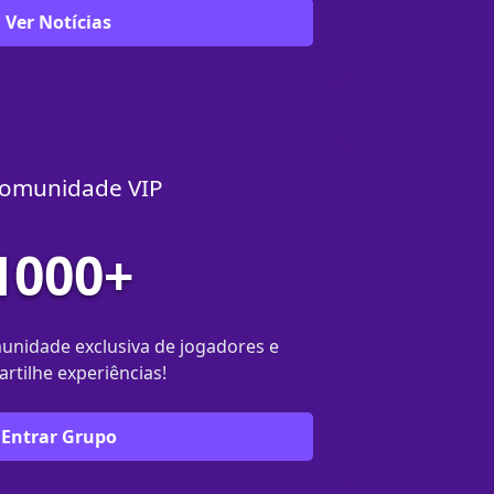
Ver Notícias
Comunidade VIP
1000+
unidade exclusiva de jogadores e
rtilhe experiências!
Entrar Grupo