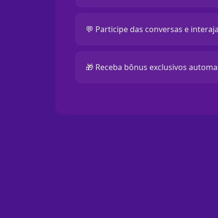
💬 Participe das conversas e interaj
🎁 Receba bônus exclusivos autom