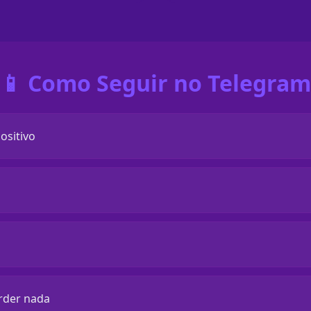
📱 Como Seguir no Telegram
ositivo
erder nada