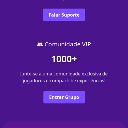
Falar Suporte
👥 Comunidade VIP
1000+
Junte-se a uma comunidade exclusiva de
jogadores e compartilhe experiências!
Entrar Grupo