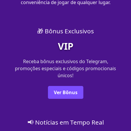
conveniência de jogar de qualquer lugar.
🎁 Bônus Exclusivos
VIP
Receba bônus exclusivos do Telegram,
promoções especiais e códigos promocionais
únicos!
Ver Bônus
📢 Notícias em Tempo Real