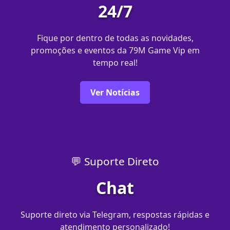
24/7
Fique por dentro de todas as novidades,
promoções e eventos da 79M Game Vip em
tempo real!
Ver Notícias
💬 Suporte Direto
Chat
Suporte direto via Telegram, respostas rápidas e
atendimento personalizado!