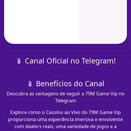
📱 Canal Oficial no Telegram!
📱 Benefícios do Canal
Descubra as vantagens de seguir a 79M Game Vip no
Telegram
Explore como o Cassino ao Vivo do 79M Game Vip
proporciona uma experiência imersiva e envolvente
com dealers reais, uma variedade de jogos e a