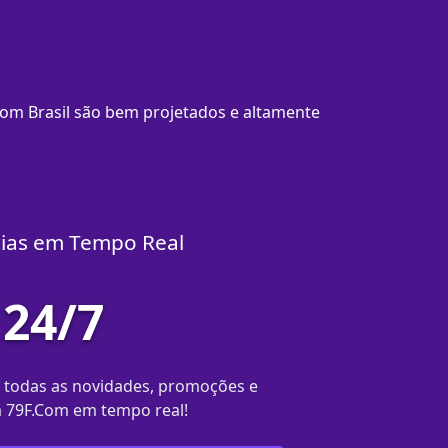
.Com Brasil são bem projetados e altamente
cias em Tempo Real
24/7
e todas as novidades, promoções e
a 79F.Com em tempo real!