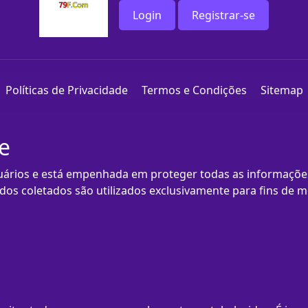
Login
Registrar-se
Políticas de Privacidade
Termos e Condições
Sitemap
de
suários e está empenhada em proteger todas as informaçõe
os coletados são utilizados exclusivamente para fins de m