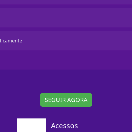
a
aticamente
SEGUIR AGORA
Acessos