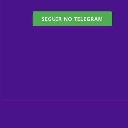
SEGUIR NO TELEGRAM