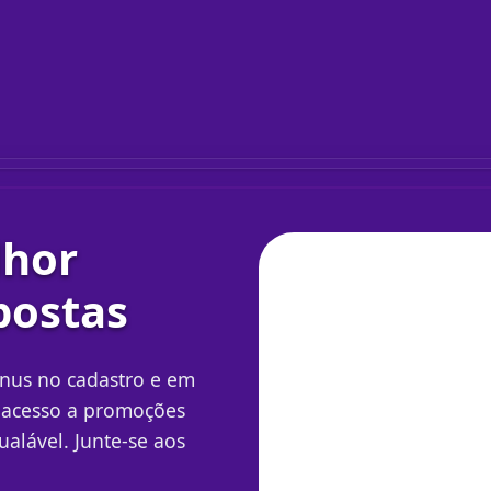
lhor
postas
nus no cadastro e em
 acesso a promoções
ualável. Junte-se aos