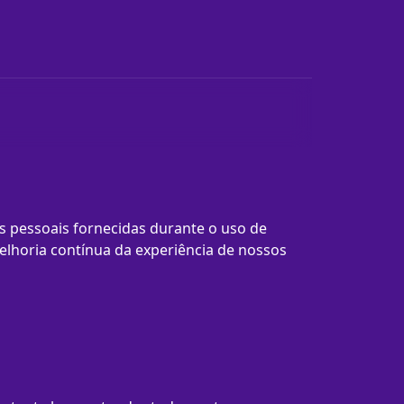
s pessoais fornecidas durante o uso de
elhoria contínua da experiência de nossos