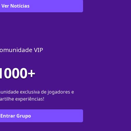
Ver Notícias
Comunidade VIP
1000+
unidade exclusiva de jogadores e
rtilhe experiências!
Entrar Grupo