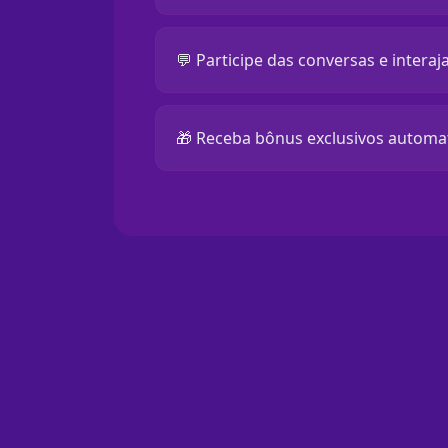
💬 Participe das conversas e interaj
🎁 Receba bônus exclusivos autom