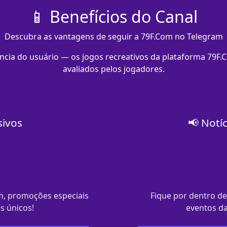
📱 Benefícios do Canal
Descubra as vantagens de seguir a 79F.Com no Telegram
ência do usuário — os jogos recreativos da plataforma 79F
avaliados pelos jogadores.
sivos
📢 Notí
m, promoções especiais
Fique por dentro d
s únicos!
eventos d