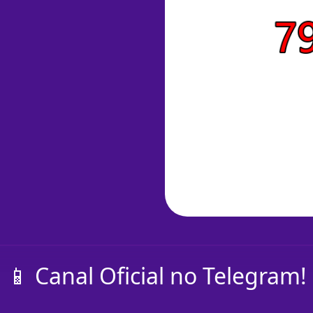
📱 Canal Oficial no Telegram!