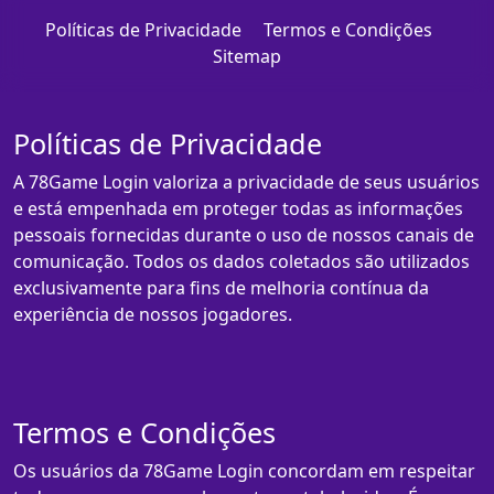
Políticas de Privacidade
Termos e Condições
Sitemap
Políticas de Privacidade
A 78Game Login valoriza a privacidade de seus usuários
e está empenhada em proteger todas as informações
pessoais fornecidas durante o uso de nossos canais de
comunicação. Todos os dados coletados são utilizados
exclusivamente para fins de melhoria contínua da
experiência de nossos jogadores.
Termos e Condições
Os usuários da 78Game Login concordam em respeitar