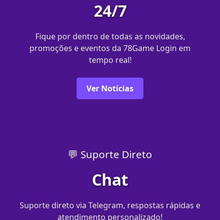
24/7
Fique por dentro de todas as novidades,
promoções e eventos da 78Game Login em
tempo real!
Ver Notícias
💬 Suporte Direto
Chat
Suporte direto via Telegram, respostas rápidas e
atendimento personalizado!