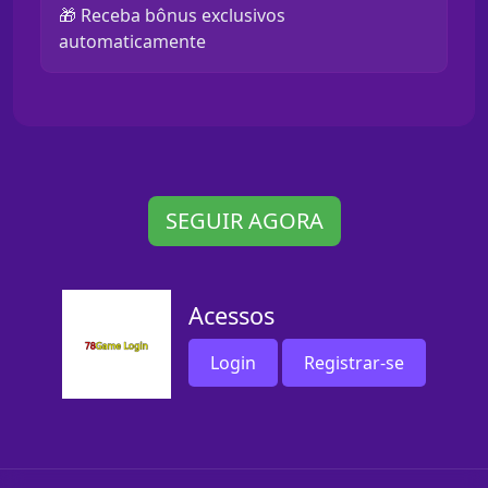
🎁 Receba bônus exclusivos
automaticamente
SEGUIR AGORA
Acessos
Login
Registrar-se